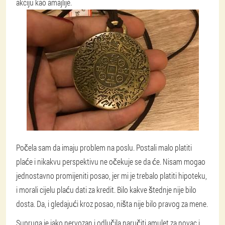
akciju kao amajlije.
Počela sam da imaju problem na poslu. Postali malo platiti
plaće i nikakvu perspektivu ne očekuje se da će. Nisam mogao
jednostavno promijeniti posao, jer mi je trebalo platiti hipoteku,
i morali cijelu plaću dati za kredit. Bilo kakve štednje nije bilo
dosta. Da, i gledajući kroz posao, ništa nije bilo pravog za mene.
Supruga je jako nervozan i odlučila naručiti amulet za novac i