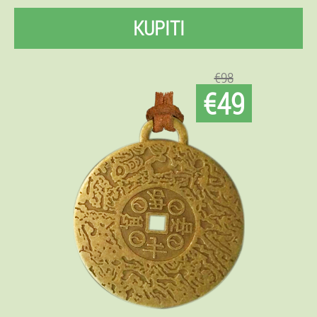
KUPITI
€98
€49