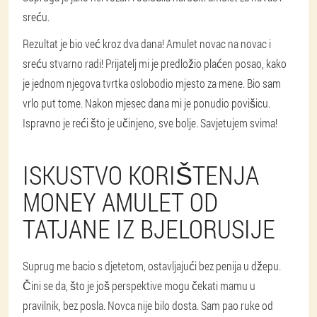
sreću.
Rezultat je bio već kroz dva dana! Amulet novac na novac i
sreću stvarno radi! Prijatelj mi je predložio plaćen posao, kako
je jednom njegova tvrtka oslobodio mjesto za mene. Bio sam
vrlo put tome. Nakon mjesec dana mi je ponudio povišicu.
Ispravno je reći što je učinjeno, sve bolje. Savjetujem svima!
ISKUSTVO KORIŠTENJA
MONEY AMULET OD
TATJANE IZ BJELORUSIJE
Suprug me bacio s djetetom, ostavljajući bez penija u džepu.
Čini se da, što je još perspektive mogu čekati mamu u
pravilnik, bez posla. Novca nije bilo dosta. Sam pao ruke od