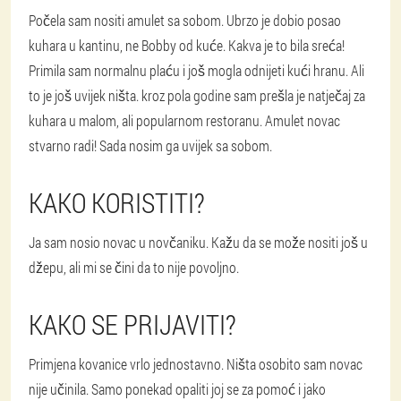
Počela sam nositi amulet sa sobom. Ubrzo je dobio posao
kuhara u kantinu, ne Bobby od kuće. Kakva je to bila sreća!
Primila sam normalnu plaću i još mogla odnijeti kući hranu. Ali
to je još uvijek ništa. kroz pola godine sam prešla je natječaj za
kuhara u malom, ali popularnom restoranu. Amulet novac
stvarno radi! Sada nosim ga uvijek sa sobom.
KAKO KORISTITI?
Ja sam nosio novac u novčaniku. Kažu da se može nositi još u
džepu, ali mi se čini da to nije povoljno.
KAKO SE PRIJAVITI?
Primjena kovanice vrlo jednostavno. Ništa osobito sam novac
nije učinila. Samo ponekad opaliti joj se za pomoć i jako